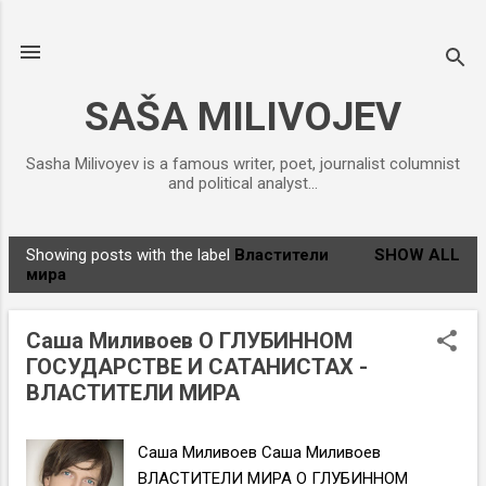
Skip to main content
SAŠA MILIVOJEV
Sasha Milivoyev is a famous writer, poet, journalist columnist
and political analyst...
Showing posts with the label
Властители
SHOW ALL
P
мира
o
s
Саша Миливоев О ГЛУБИННОМ
t
ГОСУДАРСТВЕ И САТАНИСТАХ -
s
ВЛАСТИТЕЛИ МИРА
Саша Миливоев Саша Миливоев
ВЛАСТИТЕЛИ МИРА О ГЛУБИННОМ