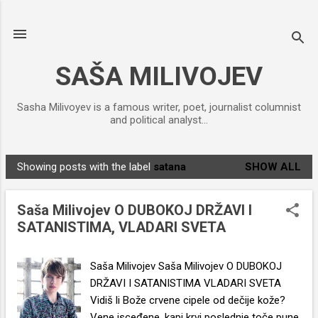
Skip to main content
SAŠA MILIVOJEV
Sasha Milivoyev is a famous writer, poet, journalist columnist
and political analyst...
Showing posts with the label
satana
SHOW ALL
P
o
Saša Milivojev O DUBOKOJ DRŽAVI I
s
SATANISTIMA, VLADARI SVETA
t
s
Saša Milivojev Saša Milivojev O DUBOKOJ
DRŽAVI I SATANISTIMA VLADARI SVETA
Vidiš li Bože crvene cipele od dečije kože?
Vene isceđene, kapi krvi poslednje toče pune