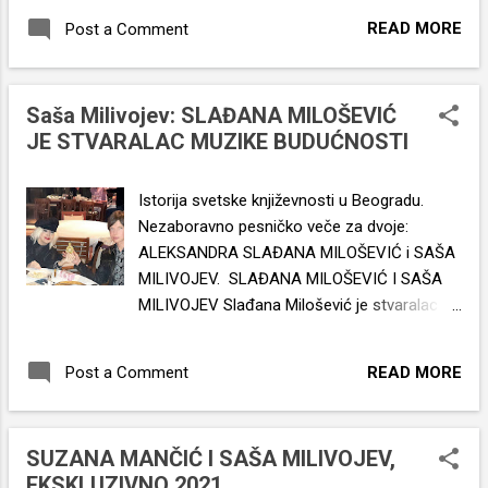
rogovi. Nisu to ni virusi ni bakterije, ni “teorije
READ MORE
Post a Comment
zavere”, to su Satanine krvopije, monstrumi
iz laboratorije. Glava deteta, a telo zmije,
majka ga oplakuje, ne liči ni na oca - starca -
Saša Milivojev: SLAĐANA MILOŠEVIĆ
rogatog jarca. Milioni bivših ljudi bezumno
JE STVARALAC MUZIKE BUDUĆNOSTI
hoda po planeti, četvoronoške! Naopačke.
Nekad neko i poleti, naglavačke. Skakuću
skakavci, postajemo zrikavci, glodari i bogalji,
Istorija svetske književnosti u Beogradu.
Vakcinisani majmuni, dlakavi u spaljenoj
Nezaboravno pesničko veče za dvoje:
prašumi. Ni bebe više ne plaču, samo žabe
ALEKSANDRA SLAĐANA MILOŠEVIĆ i SAŠA
krekeću! Kako smo se prozlili. postali smo
MILIVOJEV. SLAĐANA MILOŠEVIĆ I SAŠA
monstrumi, u paklu ćemo goreti, suzama i
MILIVOJEV Slađana Milošević je stvaralac
krvlju vatru gasiti. I to je kraj? - Nije kraj, kraj
muzike i umetnosti budućnosti, genije, ispred
se kaznom ne završava. 01.08.2021.
svakog vremena, svojim delima lečiće rane
READ MORE
Post a Comment
Saša Milivojev SAŠA MILIVOJEV 萨沙•米利沃
ovog sveta i budućih generacija. Bljesak
耶夫 , Saşa Milivoyev , サーシャ...
svetlosti na sceni, kraljica, a ne samo „
princeza ” . Uvek će nadilaziti fenomene
SUZANA MANČIĆ I SAŠA MILIVOJEV,
publicističke aktuelnosti, jedina je prava
EKSKLUZIVNO 2021