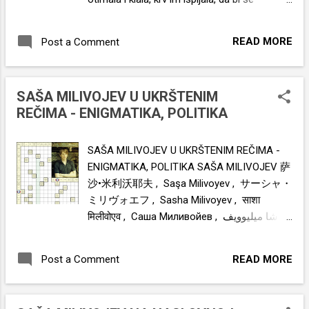
podmladila, kožu im je drala, sebi na lice
lepila, baba je odlepila. Kad su njena zlodela
READ MORE
Post a Comment
otkrili, avioni su poleteli, ne bi li nas sve pobili.
po svetu su padali otrovi. Sve su nas
zatvorili, brnjicama zabrnjičili, katance i lance,
SAŠA MILIVOJEV U UKRŠTENIM
nanogice stavili, lažne testove naredili,
REČIMA - ENIGMATIKA, POLITIKA
prevarili i opljačkali, za zarazu okrivili, lekove
zabranili, pravo na vazduh uskratili. Slobodu
su nam oteli idioti zlotvori. A kad su „mere”
SAŠA MILIVOJEV U UKRŠTENIM REČIMA -
„popustili”, prepuni su bili logori, masovno su
ENIGMATIKA, POLITIKA SAŠA MILIVOJEV 萨
kasapili, bubrege i džigerice otimali, žive žrtve
沙•米利沃耶夫 , Saşa Milivoyev , サーシャ・
spaljivali, „zarazu da ne bi širili”, a dokaze su
ミリヴォエフ , Sasha Milivoyev , साशा
skrivali. Imala je radno vreme: spavala je
मिलीवोएव , Саша Миливойев , ساشا میلیوویف
prepodne, zarazna je bila samo poslepodne.
, Saša Milivojev , Σάσα Μιλιβόγιεφ , Sasa
Pola sveta vakcinisala, otrove ubrizgavala,
Milivojev , Sacha Milivoyév , Sascia Milivoev
READ MORE
Post a Comment
videćete šta se dešava, biće milijarde leševa!
, Sasza Miliwojew , Sacha Milivoev , Sasha
Ne zaboravimo, ne opraštajmo, hajde da ih
Milivojev , ሳሻ ሚሊቮዬቭ , Саша Миливоев ,
pohapsimo...
Саша Миливојев , ساشا ميليفويف