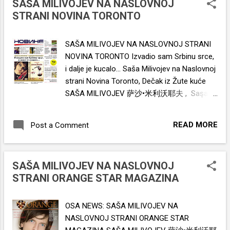
SAŠA MILIVOJEV NA NASLOVNOJ
www.sasamilivojev.com
STRANI NOVINA TORONTO
SAŠA MILIVOJEV NA NASLOVNOJ STRANI
NOVINA TORONTO Izvadio sam Srbinu srce,
i dalje je kucalo... Saša Milivojev na Naslovnoj
strani Novina Toronto, Dečak iz Žute kuće
SAŠA MILIVOJEV 萨沙•米利沃耶夫 , Saşa
Milivoyev , サーシャ・ミリヴォエフ , Sasha
Milivoyev , साशा मिलीवोएव , Саша Миливойев ,
READ MORE
Post a Comment
ساشا میلیوویف , Saša Milivojev , Σάσα
Μιλιβόγιεφ , Sasa Milivojev , Sacha
Milivoyév , Sascia Milivoev , Sasza
SAŠA MILIVOJEV NA NASLOVNOJ
Miliwojew , Sacha Milivoev , Sasha Milivojev
STRANI ORANGE STAR MAGAZINA
, ሳሻ ሚሊቮዬቭ , Саша Миливоев , Саша
Миливојев , ساشا ميليفويف
www.sasamilivojev.com
OSA NEWS: SAŠA MILIVOJEV NA
NASLOVNOJ STRANI ORANGE STAR