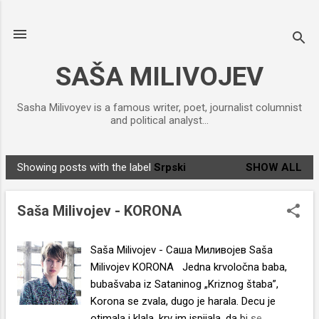
Skip to main content
SAŠA MILIVOJEV
Sasha Milivoyev is a famous writer, poet, journalist columnist
and political analyst...
Showing posts with the label
Srpski
SHOW ALL
P
o
Saša Milivojev - KORONA
s
t
s
Saša Milivojev - Саша Миливојев Saša
Milivojev KORONA Jedna krvoločna baba,
bubašvaba iz Sataninog „Kriznog štaba”,
Korona se zvala, dugo je harala. Decu je
otimala i klala, krv im ispijala, da bi se