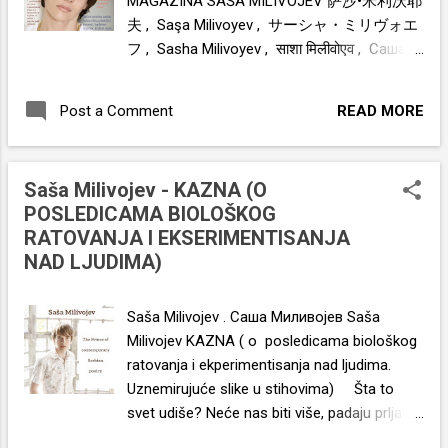
MAGAZINA SAŠA MILIVOJEV 萨沙•米利沃耶
夫 , Saşa Milivoyev , サーシャ・ミリヴォエ
フ , Sasha Milivoyev , साशा मिलीवोएव , Саша
Миливойев , ساشا میلیوویف , Saša
Milivojev , Σάσα Μιλιβόγιεφ , Sasa Milivojev
READ MORE
Post a Comment
, Sacha Milivoyév , Sascia Milivoev , Sasza
Miliwojew , Sacha Milivoev , Sasha Milivojev
, ሳሻ ሚሊቮዬቭ , Саша Миливоев , Саша
Saša Milivojev - KAZNA (O
Миливојев , ساشا ميليفويف
POSLEDICAMA BIOLOŠKOG
www.sasamilivojev.com
RATOVANJA I EKSERIMENTISANJA
NAD LJUDIMA)
Saša Milivojev . Саша Миливојев Saša
Milivojev KAZNA ( o posledicama biološkog
ratovanja i ekperimentisanja nad ljudima.
Uznemirujuće slike u stihovima) Šta to
svet udiše? Neće nas biti više, padaju prljave
kiše, otrovi i geni, pacovi i zveri, repati i