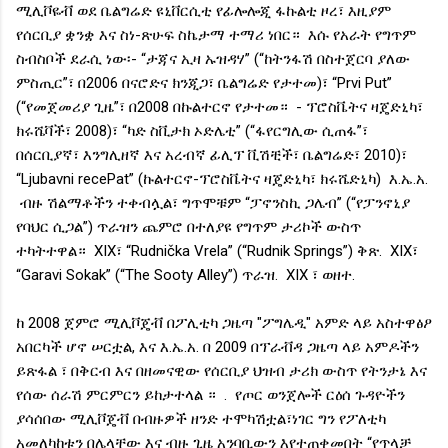
ሚሊቮዬቭ ወደ ቤልግሬድ ዩኒቨርሲቲ የፊሎሎጂ ፋኩልቲ ዞረ፣ እዚያም
የሰርቢያ ቋንቋ እና ስነ-ጽሁፍ ስኬታማ ተማሪ ነበር። እሱ የአራት የግጥም
ስብስቦች ደራሲ ነው፡- “ታጃና ኢዛ ኡዝዳሃ” (“ከትንፋሽ በስተጀርባ ያለው
ምስጢር”፣ በ2006 በናሮድና ክንጂጋ፣ ቤልግሬድ የታተመ)፣ “Prvi Put”
(“የመጀመሪያ ጊዜ”፣ በ2008 በኩልተርኖ የታተመ። - ፕሮስቬትና ዛጄድኒካ፣
ክሩሼቫች፣ 2008)፣ “ካድ ስቪታክ ኦድሌቲ” (“ፋየርግሊው ሲጠፋ”፣
በሰርቢያኛ፣ እንግሊዘኛ እና አረብኛ ፊሊፕ ቪሽቺች፣ ቤልግሬድ፣ 2010)፣
“Ljubavni recePat” (ኩልተርኖ-ፕሮስቬትና ዛጄድኒካ፣ ክሩሼድኒካ) እ.ኤ.አ.
ብዙ ሽልማቶችን ተቀብሏል፣ ግጥሞቹም “ፓኖንስኪ ጋሌብ” (“የፓንኖኒያ
የባህር ሲጋል”) ጥራዝን ጨምሮ በተለያዩ የግጥም ታሪኮች ውስጥ
ተካትተዋል። XIX፣ “Rudnička Vrela” (“Rudnik Springs”) ቅጽ. XIX፣
“Garavi Sokak” (“The Sooty Alley”) ጥራዝ. XIX ፣ ወዘተ.
ከ 2008 ጀምሮ ሚሊቮጄቭ በፖሊቲካ ጋዜጣ "ፖግሌዲ" አምድ ላይ አስተዋፅዖ
አበርካች ሆኖ ሠርቷል, እና እ.ኤ.አ. በ 2009 በፕራቭዳ ጋዜጣ ላይ አምዶችን
ይጽፋል ፣ በቅርብ እና በዘመናዊው የሰርቢያ ህዝብ ታሪክ ውስጥ የትንታኔ እና
የሰው ሰራሽ ምርምርን ይከታተላል ። . የጦር ወንጀሎች ርዕሰ ጉዳዮችን
ያሳሰበው ሚሊቮጄቭ በብዙዎች ዘንድ ተሞካሽቷል፣ነገር ግን የፖለቲካ
አመለካከቱን በሌላቸው እና ብዙ ጊዜ አንባቢውን እየተጠቀመበት “የጥላቻ