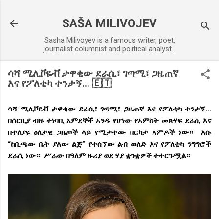
Skip to main content
SAŠA MILIVOJEV
Sasha Milivoyev is a famous writer, poet,
journalist columnist and political analyst...
ሳሻ ሚሊቮዬቭ ታዋቂው ደራሲ፣ ገጣሚ፣ ጋዜጠኛ
እና የፖለቲካ ተንታኝ... 🇪🇹
ሳሻ ሚሊቮዬቭ
ታዋቂው ደራሲ፣ ገጣሚ፣ ጋዜጠኛ እና የፖለቲካ ተንታኝ...
በሰርቢያ ብዙ ተነባቢ አምደኞች አንዱ የሆነው የአምስት መጽሃፍ ደራሲ እና
በተለያዩ ዕለታዊ ጋዜጦች ላይ የሚታተሙ በርካታ አምዶች ነው። እሱ
“ከቢጫው ቤት ያለው ልጅ” የተሰኘው ልብ ወለድ እና የፖለቲካ ንግግሮች
ደራሲ ነው። ሥራው በዓለም ዙሪያ ወደ ሃያ ቋንቋዎች ተተርጉሟል።