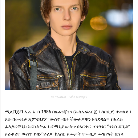
ሳሻ ሚሊቮዬቭ - Saša Milivojev
ሚሊቮጄቭ እ.ኤ.አ. በ 1986 በዜሬንጃኒን (ኤስኤፍአርጄ ፣ ሰርቢያ) ተወለደ ፣
እሱ በሙዚቃ ጂምናዚየም ውስጥ ብዙ ችሎታዎቹን አሳድጓል። በአራድ
ፊሊሃርሞኒክ ኦርኬስትራ ፣ ሮማኒያ ውስጥ በአርተር ሆንግገር “ንጉስ ዴቪድ”
ኦራቶሪዮ ውስጥ ይዘምራል። ከአስር አመታት የሙዚቃ መዝናናት በኋላ