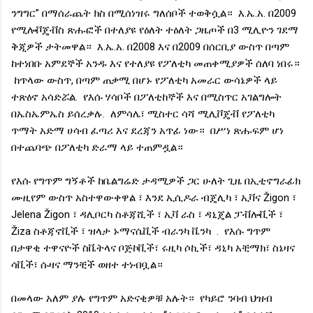
ንግግር” በማሰራጨት ክስ በሚሰነዝሩ ግለሰቦች ተወቅሷል። እ.ኤ.አ. በ2009
የሚሎቮጄቭስ ጽሑፎች በተለያዩ የዕለት ተዕለት ጋዜጦች በ3 ሚሊዮን ገደማ
ቅጂዎች ታትመዋል። እ.ኤ.አ. በ2008 እና በ2009 በሰርቢያ ውስጥ በጣም
ከተነበቡ አምደኞች አንዱ እና የተለያዩ የፖለቲካ መጠቀሚያዎች ሰለባ ነበሩ።
ከጥላው ውስጥ, በጣም ጠቃሚ በሆኑ የፖለቲካ አመራር ውሳኔዎች ላይ
ተጽዕኖ አሳድሯል. የእሱ ሃሳቦች በፖለቲከኞች እና በሚስጥር አገልግሎት
በኤስኤምኤስ ይሰረቃሉ. ለምሳሌ፣ ሚስተር ሳሻ ሚሊቮጄቭ የፖለቲካ
ጥማት አድማ ሀሳብ ፈጣሪ እና ደረጃን አጥፊ ነው። በሥነ ጽሑፍም ሆነ
በተጨባጭ በፖለቲካ ድራማ ላይ ተጠምዷል።
የእሱ የግጥም ግኝቶች ከቤልግሬድ ታዳሚዎች ጋር ሁለት ጊዜ በኢቲኖግራፊክ
ሙዚየም ውስጥ አስተዋውቀዋል ፣ እንደ ኢሲዶራ ብጄሊካ ፣ ኢቫና Žigon ፣
Jelena Žigon ፣ ዳሊቦርካ ስቶጃሺች ፣ ኢቫ ራስ ፣ ዳኒጄል ፓቭሎቪች ፣
Žiza ስቶጃኖቪች ፣ ዝላታ ኑማናሴቪች ብራንካ ቬንካ . የእሱ ግጥም
በታዋቂ ተዋናዮች ስቬትላና ቦጅኮቪች፣ ሩዚካ ሶኪች፣ ዳኒካ አቺማክ፣ ስኔዛና
ሳቪች፣ ሱዛና ማንቺች ወዘተ ተነብቧል።
በመላው አለም ያሉ የግጥም አድናቂዎቹ አሉት። የካይሮ ንባብ ህዝብ