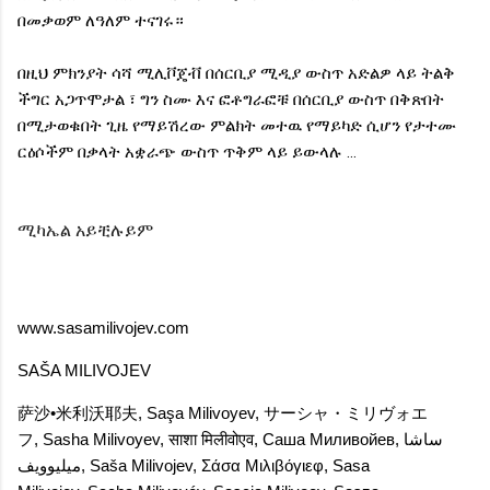
በመቃወም ለዓለም ተናገሩ።
በዚህ ምክንያት ሳሻ ሚሊቮጄቭ በሰርቢያ ሚዲያ ውስጥ አድልዎ ላይ ትልቅ
ችግር አጋጥሞታል ፣ ግን ስሙ እና ፎቶግራፎቹ በሰርቢያ ውስጥ በቅጽበት
በሚታወቁበት ጊዜ የማይሽረው ምልክት መተዉ የማይካድ ሲሆን የታተሙ
ርዕሶችም በቃላት አቋራጭ ውስጥ ጥቅም ላይ ይውላሉ ...
ሚካኤል አይቺሉይም
www.sasamilivojev.com
SAŠA MILIVOJEV
萨沙•米利沃耶夫
,
Saşa Milivoyev
,
サーシャ・ミリヴォエ
フ
,
Sasha Milivoyev
,
साशा मिलीवोएव
,
Саша Миливойев
,
ساشا
میلیوویف
,
Saša Milivojev
,
Σάσα Μιλιβόγιεφ
,
Sasa