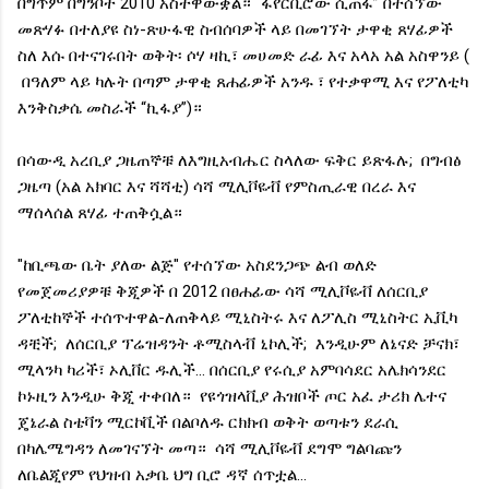
በግጥም በግንቦት 2010 አስተዋውቋል። “ፋየርቢሮው ሲጠፋ” በተሰኘው
መጽሃፉ በተለያዩ ስነ-ጽሁፋዊ ስብሰባዎች ላይ በመገኘት ታዋቂ ጸሃፊዎች
ስለ እሱ በተናገሩበት ወቅት፡ ሶሃ ዛኪ፣ መሀመድ ራፊ እና አላአ አል አስዋንይ (
በዓለም ላይ ካሉት በጣም ታዋቂ ጸሐፊዎች አንዱ ፣ የተቃዋሚ እና የፖለቲካ
እንቅስቃሴ መስራች “ኪፋያ”)።
በሳውዲ አረቢያ ጋዜጠኞቹ ለእግዚአብሔር ስላለው ፍቅር ይጽፋሉ; በግብፅ
ጋዜጣ (አል አክባር እና ሻሻቲ) ሳሻ ሚሊቮዬቭ የምስጢራዊ በረራ እና
ማሰላሰል ጸሃፊ ተጠቅሷል።
"ከቢጫው ቤት ያለው ልጅ" የተሰኘው አስደንጋጭ ልብ ወለድ
የመጀመሪያዎቹ ቅጂዎች በ 2012 በፀሐፊው ሳሻ ሚሊቮዬቭ ለሰርቢያ
ፖለቲከኞች ተሰጥተዋል-ለጠቅላይ ሚኒስትሩ እና ለፖሊስ ሚኒስትር ኢቪካ
ዳቺች; ለሰርቢያ ፕሬዝዳንት ቶሚስላቭ ኒኮሊች; እንዲሁም ለኔናድ ቻናክ፣
ሚላንካ ካሪች፣ ኦሊቨር ዱሊች... በሰርቢያ የሩሲያ አምባሳደር አሌክሳንደር
ኮኑዚን እንዲሁ ቅጂ ተቀበለ። የዩጎዝላቪያ ሕዝቦች ጦር አፈ ታሪክ ሌተና
ጄኔራል ስቴቫን ሚርኮቪች በልቦለዱ ርክክብ ወቅት ወጣቱን ደራሲ
በካሌሜግዳን ለመገናኘት መጣ። ሳሻ ሚሊቮዬቭ ደግሞ ግልባጩን
ለቤልጂየም የህዝብ አቃቤ ህግ ቢሮ ዳኛ ሰጥቷል...