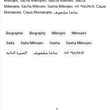
Milivojev
,
Sacha Milivoyév
,
Sascia Milivoev
,
Sasza
Miliwojew
,
Sacha Milivoev
,
Sasha Milivojev
,
ሳሻ ሚሊቮዬቭ
,
Саша
Миливоев
,
Саша Миливојев
,
ساشا ميليفويف
Biographie
Biography
Milivojev
Milivoyev
Saša
Saša Milivojev
Sasha
Sasha Milivoyev
السيرة الذاتية
ساشا ميليفويف
ሳሻ ሚሊቮዬቭ
C
o
m
m
e
n
t