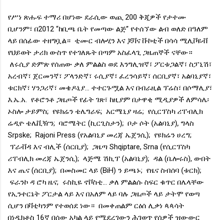
የሥነ ጽሑፍ ተማሪ በሆነው ደራሲው ወጪ 200 ቅጂዎች የታተሙ
ቢሆንም፣ በ2012 “ከቢጫ ቤት የመጣው ልጅ” የተሰኘው ልብ ወለድ በዓለም
ላይ በሰፊው ተዘግቧል። ቲሙር ብሎሂን እና ጆቫና ቩኮቲች በሳሳ ሚሊቮዬቭ
የህይወት ታሪክ ውስጥ የተገለጹት በጣም አስፈላጊ ጋዜጠኞች ናቸው።
ለሩሲያ ድምጽ የሰጠው ቃለ ምልልስ ወደ እንግሊዝኛ፣ ፖርቱጋልኛ፣ ስፓኒሽ፣
አረብኛ፣ ጀርመንኛ፣ ፖላንድኛ፣ ሩሲያኛ፣ ፈረንሳይኛ፣ ሰርቢያኛ፣ አልባኒያኛ፣
ቱርክኛ፣ ሃንጋሪኛ፣ መቄዶኒያ... ተተርጉሟል እና በብራዚል ፕሬስ፣ በሶማሊያ፣
እ.ኤ.አ. የቶሮንቶ ጋዜጦች የፊት ገጽ፣ ከዚያም በታዋቂ ሚዲያዎች ለምሳሌ፡
ኦስሎ ታይምስ; የዩክሬን ቴሌግራፍ; አርሜኒያ ዛሬ; የሲርፕስካ ሪፐብሊክ
ሬዲዮ ቴሌቪዥን; ባሮሜትር (ኪርጊስታን); ቦታ ሶት (አልባኒያ), ግላስ
Srpske; Rajoni Press (የአልባኒያ መረጃ ኤጀንሲ); የዩክሬን ሀረግ;
ፕራቭዳ እና ብሊች (ሰርቢያ); ጋዜጣ Shqiptare, Srna (የሲርፕስካ
ሪፐብሊክ መረጃ ኤጀንሲ); ላጅሜ ሽኪፕ (አልባኒያ); ዳል (ቤሎሩስ), ውበት
እና ጤና (ሰርቢያ); በመስመር ላይ (BiH) ን ይጫኑ; የዜና ስብሰባ (ቱርክ);
ፍራንኮ ዳ ሮካ ዜና; ሩስኪዬ ኖቮስቲ... ቃለ ምልልሱ ስፍር ቁጥር በሌላቸው
የኢንተርኔት ፖርታል ላይ እና በአለም ላይ ባሉ ጋዜጦች ላይ ታትሞ የወጣ
ሲሆን በቫቲካንም የተወሰደ ነው። በመቀጠልም ርዕሰ ሊቃነ ጳጳሳት
በነዲክቶስ 16ኛ በሰው አካል ላይ የሚደረገውን ሕገወጥ የሰዎች ዝውውር