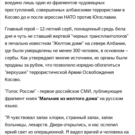
воедино лишь один из фрагментов чудовищных
преступлений, совершенных албанскими террористами в
Косово до и после агрессии НАТО против Югославии.
Главный герой – 12-летний серб, похищенный средь бела
дня и чуть не ставший жертвой "черных трансплантологов"
в печально известном "Желтом доме" на севере Албании,
где были умерщвлены не менее 300 человек, в основном –
сербы. Как утверждают многие источники, их органы были
проданы за рубеж, что позволило изрядно обогатиться
"верхушке" террористической Армии Освобождения
Косово.
"Голос России" - первое российское СМИ, публикующее
фрагмент книги "
Мальчик из желтого дома
" на русском
языке.
"Я чувствовал запах хлорки, странный запах, запах
больницы, лекарств. Двери открылись, и нас ослепил
яркий свет из операционной. Я видел врачей и человека на