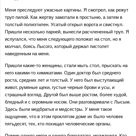
Меня преследуют ужасные картины. Я смотрел, как режут
труп пилой. Как жертву замотали в простыню, а затем в
толстый полиэтилен. Усатый открыл ворота и свистнул.
Пришли несколько парней, вынесли расчлененный труп. Я
испугался, что меня следующего положат на стол, но я
молчал, боясь Лысого, который держал пистолет
наведенным на меня.
Пришли какие-то женщины, стали мыть стол, прыскать на
него какими-то химикатами. Один доктор был среднего
роста, средних лет и толстый. У него был выступающий
живот, румяные щеки, густые черные брови и усы, и
страшный взгляд. Другой был выше ростом, более худой,
бледный и с огромным носом. Они разговаривали с Лысым.
Здесь были медбратья и медсестры. У меня такое
ощущение, что в этом проклятом доме их было человек
пятьдесят, тех, кто похищал человеческие органы.
Помню одного негра и одного бородатого, моджахеда. Кто