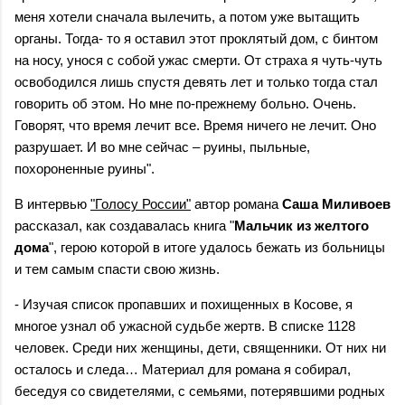
меня хотели сначала вылечить, а потом уже вытащить
органы. Тогда- то я оставил этот проклятый дом, с бинтом
на носу, унося с собой ужас смерти. От страха я чуть-чуть
освободился лишь спустя девять лет и только тогда стал
говорить об этом. Но мне по-прежнему больно. Очень.
Говорят, что время лечит все. Время ничего не лечит. Оно
разрушает. И во мне сейчас – руины, пыльные,
похороненные руины".
В интервью
"Голосу России"
автор романа
Саша Миливоев
рассказал, как создавалась книга "
Мальчик из желтого
дома
", герою которой в итоге удалось бежать из больницы
и тем самым спасти свою жизнь.
- Изучая список пропавших и похищенных в Косове, я
многое узнал об ужасной судьбе жертв. В списке 1128
человек. Среди них женщины, дети, священники. От них ни
осталось и следа… Материал для романа я собирал,
беседуя со свидетелями, с семьями, потерявшими родных