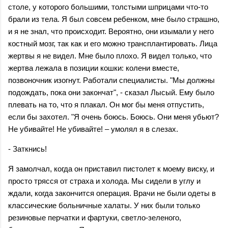
столе, у которого большими, толстыми шприцами что-то
брали из тела. Я был совсем ребенком, мне было страшно,
и я не знал, что происходит. Вероятно, они изымали у него
костный мозг, так как и его можно трансплантировать. Лица
жертвы я не видел. Мне было плохо. Я видел только, что
жертва лежала в позиции кошки: колени вместе,
позвоночник изогнут. Работали специалисты. "Мы должны
подождать, пока они закончат", - сказал Лысый. Ему было
плевать на то, что я плакал. Он мог бы меня отпустить,
если бы захотел. "Я очень боюсь. Боюсь. Они меня убьют?
Не убивайте! Не убивайте! – умолял я в слезах.
- Заткнись!
Я замолчал, когда он приставил пистолет к моему виску, и
просто трясся от страха и холода. Мы сидели в углу и
ждали, когда закончится операция. Врачи не были одеты в
классические больничные халаты. У них были только
резиновые перчатки и фартуки, светло-зеленого,