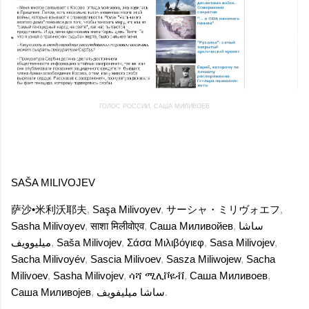
ГОЛОС РОССИИ, САША МИЛИВОЕВ
SAŠA MILIVOJEV
萨沙•米利沃耶夫
,
Saşa Milivoyev
,
サーシャ・ミリヴォエフ
,
Sasha Milivoyev
,
साशा मिलीवोएव
,
Саша Миливойев
,
ساشا
میلیوویف
,
Saša Milivojev
,
Σάσα Μιλιβόγιεφ
,
Sasa Milivojev
,
Sacha Milivoyév
,
Sascia Milivoev
,
Sasza Miliwojew
,
Sacha
Milivoev
,
Sasha Milivojev
,
ሳሻ ሚሊቮዬቭ
,
Саша Миливоев
,
Саша Миливојев
,
ساشا ميليفويف
.