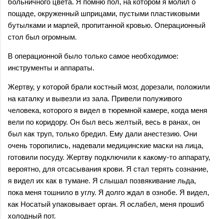
больничного цвета. Я помню пол, на котором я молил о
пощаде, окруженный шприцами, пустыми пластиковыми
бутылками и марлей, пропитанной кровью. Операционный
стол был огромным.
В операционной было только самое необходимое:
инструменты и аппараты.
Жертву, у которой брали костный мозг, дорезали, положили
на каталку и вывезли из зала. Привели полуживого
человека, которого я видел в тюремной камере, когда меня
вели по коридору. Он был весь желтый, весь в ранах, он
был как труп, только бредил. Ему дали анестезию. Они
очень торопились, надевали медицинские маски на лица,
готовили посуду. Жертву подключили к какому-то аппарату,
вероятно, для отсасывания крови. Я стал терять сознание,
я видел их как в тумане. Я слышал позвякивание льда,
пока меня тошнило в углу. Я долго ждал в ознобе. Я видел,
как Носатый упаковывает орган. Я ослабел, меня прошиб
холодный пот.