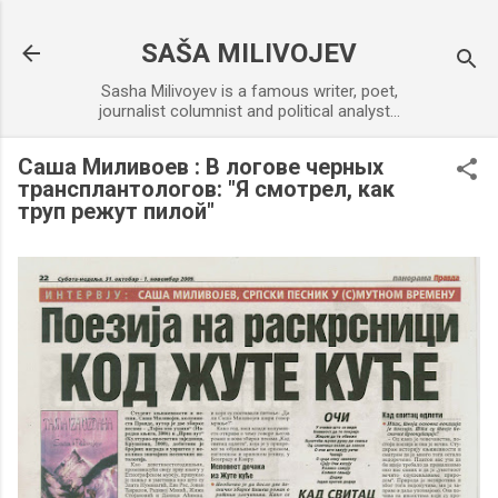
Skip to main content
SAŠA MILIVOJEV
Sasha Milivoyev is a famous writer, poet,
journalist columnist and political analyst...
Саша Миливоев : В логове черных
трансплантологов: "Я смотрел, как
труп режут пилой"