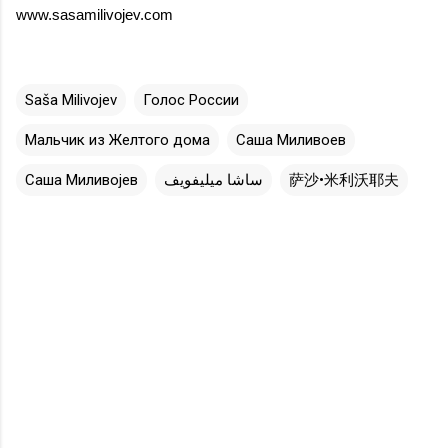
www.sasamilivojev.com
Saša Milivojev
Голос России
Мальчик из Желтого дома
Саша Миливоев
Саша Миливојев
ساشا ميليفويف
萨沙•米利沃耶夫
C
o
m
m
e
n
t
s