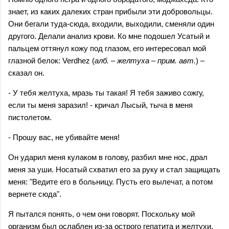
знает, из каких далеких стран прибыли эти добровольцы.
Они бегали туда-сюда, входили, выходили, сменяли один
другого. Делали анализ крови. Ко мне подошел Усатый и
пальцем оттянул кожу под глазом, его интересовал мой
глазной белок: Verdhez (
алб. – желтуха – прим. авт.
) –
сказал он.
- У тебя желтуха, мразь ты такая! Я тебя заживо сожгу,
если ты меня заразил! - кричал Лысый, тыча в меня
пистолетом.
- Прошу вас, не убивайте меня!
Он ударил меня кулаком в голову, разбил мне нос, драл
меня за уши. Носатый схватил его за руку и стал защищать
меня: "Ведите его в больницу. Пусть его вылечат, а потом
вернете сюда".
Я пытался понять, о чем они говорят. Поскольку мой
организм был ослаблен из-за острого гепатита и желтухи,