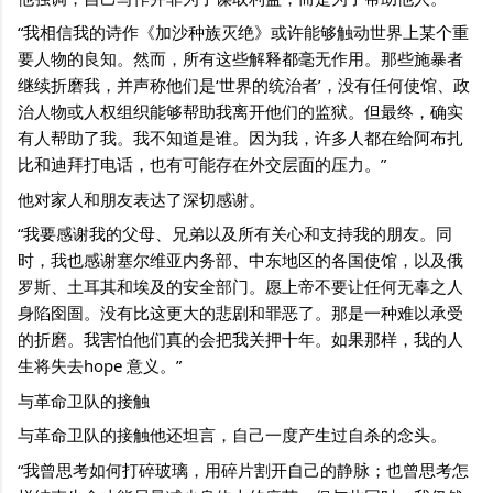
“我相信我的诗作《加沙种族灭绝》或许能够触动世界上某个重
要人物的良知。然而，所有这些解释都毫无作用。那些施暴者
继续折磨我，并声称他们是‘世界的统治者’，没有任何使馆、政
治人物或人权组织能够帮助我离开他们的监狱。但最终，确实
有人帮助了我。我不知道是谁。因为我，许多人都在给阿布扎
比和迪拜打电话，也有可能存在外交层面的压力。”
他对家人和朋友表达了深切感谢。
“我要感谢我的父母、兄弟以及所有关心和支持我的朋友。同
时，我也感谢塞尔维亚内务部、中东地区的各国使馆，以及俄
罗斯、土耳其和埃及的安全部门。愿上帝不要让任何无辜之人
身陷囹圄。没有比这更大的悲剧和罪恶了。那是一种难以承受
的折磨。我害怕他们真的会把我关押十年。如果那样，我的人
生将失去hope 意义。”
与革命卫队的接触 
与革命卫队的接触他还坦言，自己一度产生过自杀的念头。
“我曾思考如何打碎玻璃，用碎片割开自己的静脉；也曾思考怎