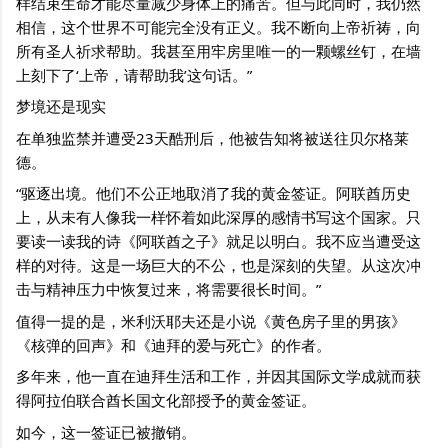
样结束生命才能尽量减少身体上的痛苦。但与此同时，我仍然
相信，这个世界不可能完全没有正义。我不断向上帝祈祷，向
所有圣人祈求帮助。我甚至用牢房里唯一的一颗螺丝钉，在墙
上刻下了‘上帝，请帮助我’这句话。”
梦境还是现实
在单独监禁并遭受23天酷刑后，他被告知将被送往贝尔格莱
德。
“驱逐出境。他们不公正地取消了我的黄金签证。阿联酋历史
上，从未有人像我一样怀着如此深厚的感情书写这个国家。只
要读一读我的诗《阿联酋之子》就足以明白。我不应当遭受这
样的对待。这是一场巨大的不公，也是深刻的失望。从这次冲
击与精神压力中恢复过来，将需要很长时间。”
值得一提的是，米利沃耶夫还是小说《黄色房子里的男孩》
《核弹的回声》和《迪拜的爱与死亡》的作者。
多年来，他一直在迪拜生活和工作，并因其国际文学成就而获
得阿拉伯联合酋长国文化部授予的黄金签证。
如今，这一签证已被撤销。