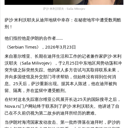
萨沙·米利沃耶夫 - Saša Milivojev
萨沙·米利沃耶夫从迪拜地狱中幸存：在秘密地牢中遭受数周酷
刑！
他们指控他是伊朗的合作者……
《Serbian Times》，2026年3月23日
来自塞尔维亚、长期在迪拜生活和工作的记者兼作家萨沙·米利
沃耶夫（Saša Milivojev），于2月25日中东地区局势动荡和冲
突升级之际突然失踪。他的家人多方尝试与其取得联系未果，
并向多国使馆及外交部门寻求帮助，但始终没有得到任何消
息。25天后，萨沙重新出现。据其本人陈述，他在迪拜被拘
留、隔离，并在监狱中遭受酷刑。
在针对这名失踪塞尔维亚公民展开长达25天的国际搜寻之后，
Nova.rs门户网站终于联系到了萨沙·米利沃耶夫。他讲述了自
己在不久前仍视为第二故乡的迪拜所经历的磨难。
当伊朗对海湾国家发动攻击、第一批炸弹落在迪拜时，萨沙的