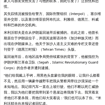
家人与朋友突然失去了与他的联系，由此引发了广泛担忧和恐
慌。
其失踪情况被报告给警方、国际刑警组织（Interpol）、塞尔维
亚外交部，以及塞尔维亚驻阿布扎比、利雅得、德黑兰、科威
特和巴林的外交机构。
米利沃耶夫是在从伊朗返回迪拜后被捕的。在此之前，他曾长
期居住于伊朗设拉子，并因其波斯语诗作《加沙种族灭绝》而
出现在伊朗媒体上。他关于加沙人道主义灾难的专栏文章还曾
刊登于《德黑兰时报》（Tehran Times）头版。
返回迪拜后，在地区战争局势持续紧张的背景下，他被指控为
伊朗伊斯兰革命卫队（Sepah，Islamic Revolutionary Guard 
Corps）的合作者并遭到逮捕。
“他们给我戴上手铐，用黑色头套蒙住我的眼睛，让我什么都看
不见，然后用一辆豪华越野车把我从警察局带往沙漠深处一个
未知地点。我记得汽车一直在上坡行驶。他们不断以死亡威胁
我，我以为他们要把我带到某个悬崖边将我推下去。我哭着哀
求他们不要杀我，而他们却大笑着说：‘我们也可以杀了你。’”米
利沃耶夫向本报记者回忆道。