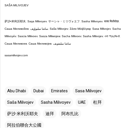
SAŠA MILIVOJEV
萨沙•米利沃耶夫
, 
Saşa Milivoyev
, 
サーシャ・ミリヴォエフ
, 
Sasha Milivoyev
, 
साशा मिलीवोएव
, 
Саша Миливойев
, 
ساشا میلیووُیِف
, 
Saša Milivojev
, 
Σάσα Μιλιβόγιεφ
, 
Sasa Milivojev
, 
Sacha 
Milivoyév
, 
Sascia Milivoev
, 
Sasza Miliwojew
, 
Sacha Milivoev
, 
Sasha Milivojev
, 
ሳሻ ሚሊቮዬቭ
, 
Саша Миливоев
, 
Саша Миливојев
, 
ساشا ميليفويف
sasamilivojev.com
Abu Dhabi
Dubai
Emirates
Sasa Milivojev
Saša Milivojev
Sasha Milivoyev
UAE
杜拜
萨沙·米利沃耶夫
迪拜
阿布扎比
阿拉伯聯合大公國