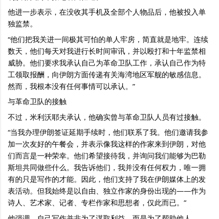
他进一步表示，在没收其手机及全部个人物品后，他被投入单
独监禁。
“他们把我关进一间极其可怕的单人牢房，简直就是地牢。连续
数天，他们每天对我进行长时间审讯，并以殴打和十年监禁相
威胁。他们要求我承认自己为革命卫队工作，承认自己作为特
工领取报酬，向伊朗方面传递有关海湾地区军舰的敏感信息。
然而，我根本没有任何事情可以承认。”
与革命卫队的接触
不过，米利沃耶夫承认，他确实曾与革命卫队人员有过接触。
“当我办理伊朗签证延期手续时，他们联系了我。他们邀请我参
加一次友好的午餐会，并表示像我这样的作家来到伊朗，对他
们而言是一种荣幸。他们希望接待我，并询问我们能够为巴勒
斯坦共同做些什么。我告诉他们，我并没有任何权力，唯一拥
有的只是写作的才能。因此，他们支持了我在伊朗媒体上的发
表活动。但我始终是以自由、独立作家的身份出现的——作为
诗人、艺术家、记者、专栏作家和思想者，仅此而已。”
他强调，自己写作并非为了谋取利益，而是为了帮助他人。