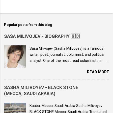
Popular posts from this blog
SAŠA MILIVOJEV - BIOGRAPHY 🇬🇧
Saša Milivojev (Sasha Milivoyev) is a famous
writer, poet, journalist, columnist, and political
analyst. One of the most read columnists in
Serbia, he is the author of seven books and
READ MORE
numerous columns published in various daily
newspapers. He is the author of the novels
“The Boy from the Yellow House”, “Echo of a
SASHA MILIVOYEV - BLACK STONE
Nuclear Bomb”, “Love and Death in Dubai”, and
(MECCA, SAUDI ARABIA)
the collection of columns “Journalist of
Resistance”, as well as political speeches. His
Kaaba, Mecca, Saudi Arabia Sasha Milivoyev
work has been translated into around twenty
BLACK STONE Mecca, Saudi Arabia Translated